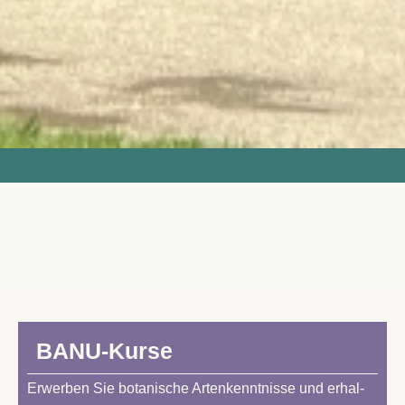
BA­NU-Kur­se
Er­wer­ben Sie bo­ta­ni­sche Ar­ten­kennt­nis­se und er­hal­