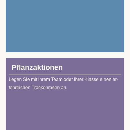
Pflanz­ak­tio­nen
Le­gen Sie mit ih­rem Team oder ih­rer Klas­se ei­nen ar­
ten­rei­chen Tro­cken­ra­sen an.