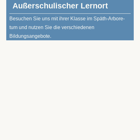
Au­ßer­schu­li­scher Lernort
Be­su­chen Sie uns mit ih­rer Klas­se im Späth-Ar­bo­re­
tum und nut­zen Sie die ver­schie­de­nen
Bildungsangebote.
Kol­la­bo­ra­tio­nen