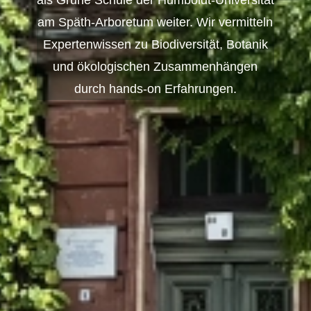
als Grü­ne Schu­le der Hum­boldt-Uni­ver­si­tät
am Späth-Ar­bo­re­tum wei­ter. Wir ver­mit­teln
Ex­per­ten­wis­sen zu Bio­di­ver­si­tät, Bo­ta­nik
und öko­lo­gi­schen Zu­sam­men­hän­gen
durch hands-on Erfahrungen.