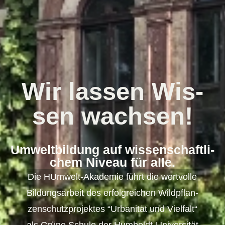
Wir las­sen Wis­
sen wachsen!
Um­welt­bil­dung auf wis­sen­schaft­li­
chem Ni­veau für alle.
Die HUm­welt-Aka­de­mie führt die wert­vol­le
Bil­dungs­ar­beit des er­folg­rei­chen Wild­pflan­
zen­schutz­pro­jek­tes “Ur­ba­ni­tät und Viel­falt“