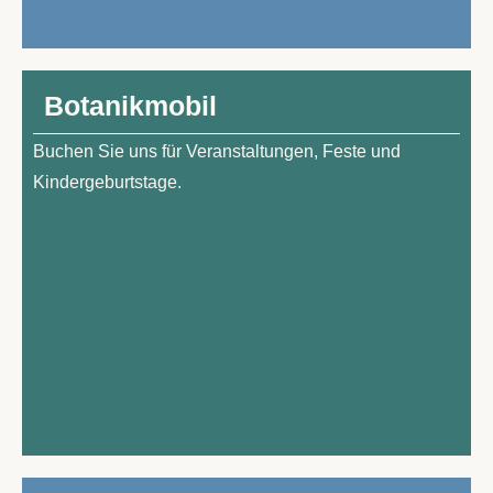
Bo­ta­nik­mo­bil
Bu­chen Sie uns für Ver­an­stal­tun­gen, Fes­te und
Kindergeburtstage.