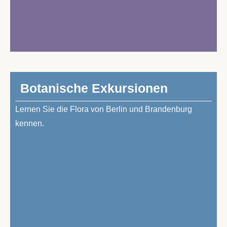
Bo­ta­ni­sche Exkursionen
Ler­nen Sie die Flo­ra von Ber­lin und Bran­den­burg
kennen.