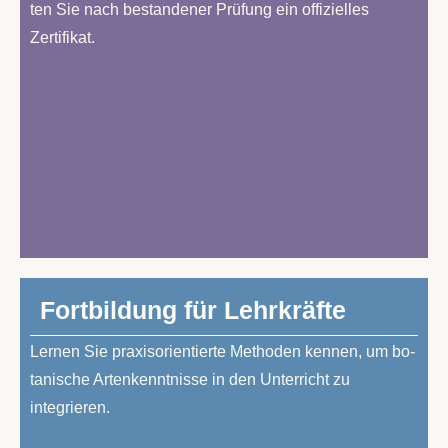
ten Sie nach be­stan­de­ner Prü­fung ein of­fi­zi­el­les
Zertifikat.
Fort­bil­dung für Lehrkräfte
Ler­nen Sie pra­xis­ori­en­tier­te Me­tho­den ken­nen, um bo­
ta­ni­sche Ar­ten­kennt­nis­se in den Un­ter­richt zu
integrieren.